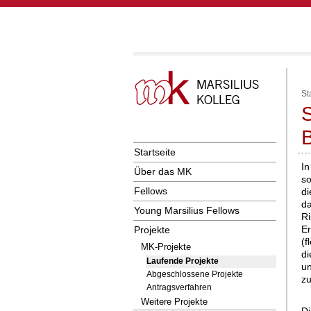
St
S
B
Startseite
In
Über das MK
so
Fellows
di
da
Young Marsilius Fellows
Ri
Er
Projekte
(f
MK-Projekte
di
Laufende Projekte
un
Abgeschlossene Projekte
zu
Antragsverfahren
Weitere Projekte