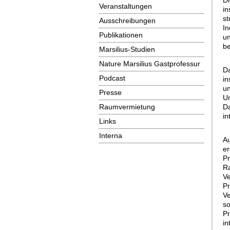
Di
Veranstaltungen
in
st
Ausschreibungen
In
Publikationen
un
be
Marsilius-Studien
Nature Marsilius Gastprofessur
Da
Podcast
in
un
Presse
Um
Raumvermietung
Da
in
Links
Interna
A
er
Pr
Ra
Ve
Pr
Ve
so
Pr
in