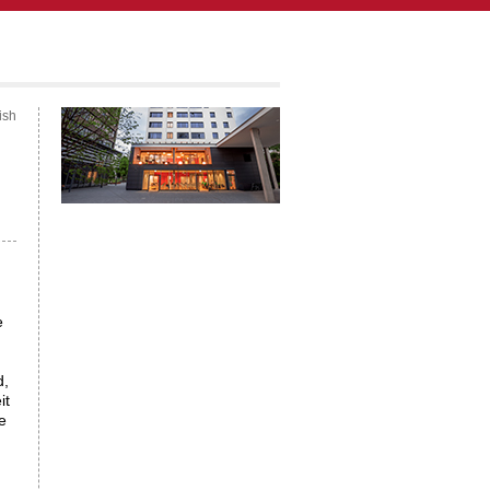
ish
e
d,
it
e