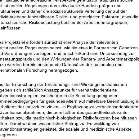
e institutionentheoretische Perspektive geht davon aus, dass solche
stitutionellen Regelungen das individuelle Handeln prägen und
rukturieren und daher die sozialstrukturelle Verteilung der auf der
dividualebene feststellbaren Risiko- und protektiven Faktoren, etwa die
terschiedliche Risikobelastung bestimmter Arbeitnehmergruppen,
einflussen.
s Projektziel erfordert zunächst eine Analyse der relevanten
stitutionellen Regelungen selbst, wie sie etwa in Formen von Gesetzen
d Verordnungen vorliegen, und anschließend eine Untersuchung zur
setzungspraxis und den Wirkungen der Renten- und Arbeitsmarktpolit
zu werden bereits bestehende Datensätze der nationalen und
ternationalen Forschung herangezogen.
us der Erforschung der Entstehungs- und Wirkungsmechanismen
geben sich schließlich Ansatzpunkte für verhältnisorientierte
äventionsstrategien, welche durch die Schaffung geeigneter
hmenbedingungen für gesundes Altern auf mittelbare Beeinflussung d
rhaltens der Individuen zielen - in Ergänzung zu verhaltensorientierten
äventionsmaßnahmen, die unmittelbar das gesundheitsrelevante
rhalten bzw. die medizinisch-biologischen Risikofaktoren beeinflussen
llen. Damit wird ein wesentlicher Beitrag zur Entwicklung von
äventionsstrategien geleistet, die soziale und medizinische Aspekte
tegrieren.