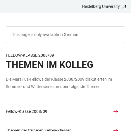
Heidelberg University
JUMP
OPEN
OPEN
ACCESSIBILITY
TO
MAIN
SEARCH
LINKS
MAIN
NAVIGATION
FORM
CONTENT
This page is only available in German.
FELLOW-KLASSE 2008/09
THEMEN IM KOLLEG
Die Marsilius-Fellows der Klasse 2008/2009 diskutierten im
Sommer- und Wintersemester über folgende Themen:
Fellow-Klasse 2008/09
Themen der früheren Fellow-Klassen