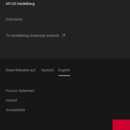
69120 Heidelberg
Directions
To Heidelberg University website
Diese Webseite auf
Deutsch
English
LANGUAGES
FOOTER
Privacy statement
LEGAL
Imprint
Accessibility
FOOTER