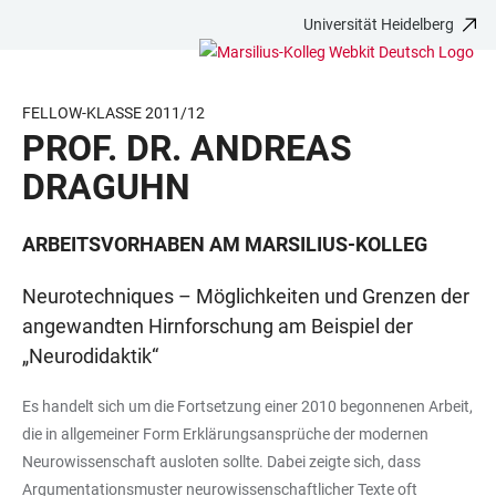
Universität Heidelberg
ZUM
HAUPTNAVIGATION
WEBSEITENSUCHE
LINKS
HAUPTINHALT
ÖFFNEN
ÖFFNEN
ZUR
BARRIEREFREIHEIT
FELLOW-KLASSE 2011/12
PROF. DR. ANDREAS
DRAGUHN
ARBEITSVORHABEN AM MARSILIUS-KOLLEG
Neurotechniques – Möglichkeiten und Grenzen der
angewandten Hirnforschung am Beispiel der
„Neurodidaktik“
Es handelt sich um die Fortsetzung einer 2010 begonnenen Arbeit,
die in allgemeiner Form Erklärungsansprüche der modernen
Neurowissenschaft ausloten sollte. Dabei zeigte sich, dass
Argumentationsmuster neurowissenschaftlicher Texte oft