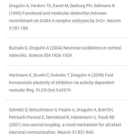
Draguhn A, Verdorn TA, Ewert M, Seeburg PH, Sakmann B
(1990) Functional and molecular distinction between
recombinant rat GABA-A receptor subtypes by Zn2+. Neuron
5:781-788.
Buzsaki G, Draguhn A (2004) Neuronal oscillations in cortical
networks. Science 304:1926-1929.
Hartmann K, Bruehl C, Golovko T, Draguhn A (2008) Fast
homeostatic plasticity of inhibition via activity-dependent
vesicular lling. PLOS One 3:e2979.
Schmitz D, Schuchmann S, Fisahn A, Draguhn A, Buhl EH,
Petrasch-Parwez E, Dermietzel R, Heinemann U, Traub RD
(2001) Axo-axonal coupling. a novel mechanism for ultrafast
neuronal communication. Neuron 31:831-840.