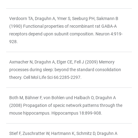
Verdoorn TA, Draguhn A, Ymer S, Seeburg PH, Sakmann B
(1990) Functional properties of recombinant rat GABA-A
receptors depend upon subunit composition. Neuron 4:919-
928.
Axmacher N, Draguhn A, Elger CE, Fell J (2009) Memory
processes during sleep: beyond the standard consolidation
theory. Cell Mol Life Sci 66:2285-2297.
Both M, Bähner F, von Bohlen und Halbach O, Draguhn A
(2008) Propagation of specic network patterns through the
mouse hippocampus. Hippocampus 18:899-908.
Stief F, Zuschratter W, Hartmann K, Schmitz D, Draguhn A