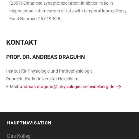
(2007) Enhanced synaptic excitation-inhibition ratio in
hippocampal interneurons of rats with temporal lobe epilepsy.
Eur J Neurosci 25:519-528.
KONTAKT
PROF. DR. ANDREAS DRAGUHN
Institut für Physiologie und Pathophysiologie
Ruprecht-Karls-Universität Heidelberg
E-Mail:
andreas.draguhn@ physiologie.uni-heidelberg.de
HAUPTNAVIGATION
FOOTER
Das Kolleg