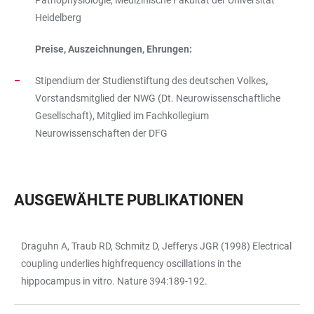
Pathophysiologie, Medizinische Fakultät der Universität
Heidelberg
Preise, Auszeichnungen, Ehrungen:
Stipendium der Studienstiftung des deutschen Volkes
,
Vorstandsmitglied der NWG (Dt. Neurowissenschaftliche
Gesellschaft), Mitglied im Fachkollegium
Neurowissenschaften der DFG
AUSGEWÄHLTE PUBLIKATIONEN
Draguhn A, Traub RD, Schmitz D, Jefferys JGR (1998) Electrical
TABELLE
coupling underlies highfrequency oscillations in the
hippocampus in vitro. Nature 394:189-192.