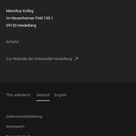
Marsilius Kolleg
Im Neuenheimer Feld 130.1
69120 Heidelberg
Anfahrt
Zur Website der Universität Heidelberg
This website in
Deutsch
English
SPRACHEN
FOOTER
Datenschutzerklärung
LEGAL
Impressum